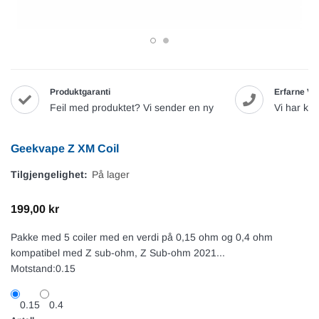
Produktgaranti
Erfarne Va
Feil med produktet? Vi sender en ny
Vi har ku
Geekvape Z XM Coil
Tilgjengelighet:
På lager
199,00 kr
Pakke med 5 coiler med en verdi på 0,15 ohm og 0,4 ohm
kompatibel med Z sub-ohm, Z Sub-ohm 2021...
Motstand:
0.15
0.15
0.4