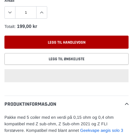
Antall
199,00 kr
Totalt:
LEGG TIL HANDLEVOGN
LEGG TIL ØNSKELISTE
Legger
til
vare
PRODUKTINFORMASJON
Pakke med 5 coiler med en verdi på 0,15 ohm og 0,4 ohm
kompatibel med Z sub-ohm, Z Sub-ohm 2021 og Z FLI
forstøvere. Kompatibel med blant annet
Geekvape aegis solo 3