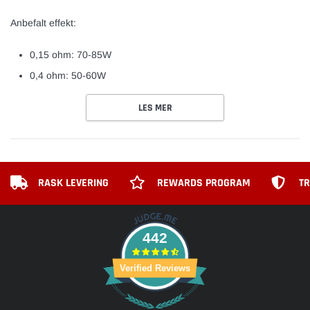
Anbefalt effekt:
0,15 ohm: 70-85W
0,4 ohm: 50-60W
LES MER
RASK LEVERING
REWARDS PROGRAM
TR
442
Verified Reviews