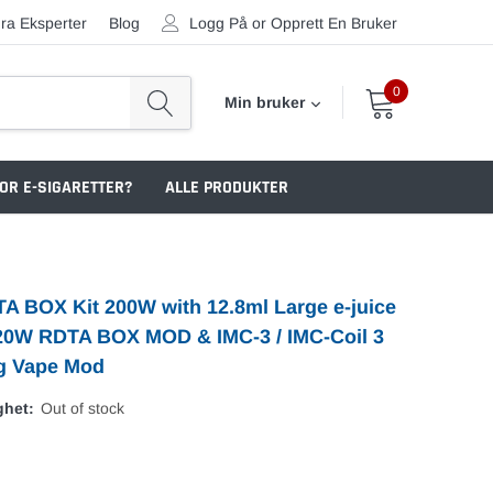
ra Eksperter
Blog
Logg På
or
Opprett En Bruker
0
Min bruker
OR E-SIGARETTER?
ALLE PRODUKTER
A BOX Kit 200W with 12.8ml Large e-juice
20W RDTA BOX MOD & IMC-3 / IMC-Coil 3
ig Vape Mod
ghet:
Out of stock