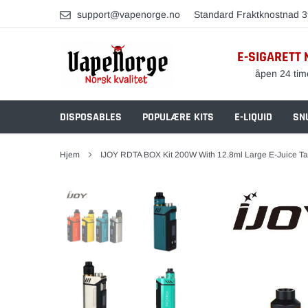
Skip
support@vapenorge.no
Standard Fraktknostnad 3
to
content
E-SIGARETT 
åpen 24 tim
DISPOSABLES
POPULÆRE KITS
E-LIQUID
SN
Hjem
IJOY RDTA BOX Kit 200W With 12.8ml Large E-Juice T