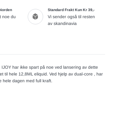
 Norden
Standard Frakt Kun Kr 39,-
t noe du
Vi sender også til resten
av skandinavia
Y. IJOY har ikke spart på noe ved lansering av dette
 til hele 12,8ML eliquid. Ved hjelp av dual-core , har
pe hele dagen med full kraft.