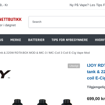
9,- Kr
Ny På Vape? Les Tips F
NETTBUTIKK
er i døgnet
US
MERKE
BATTERIER
TIPS FOR NYBEGYNNERE
HVORF
ank & 220W RDTA BOX MOD & IMC-3 / IMC-Coil 3 Coil E-Cig Vape Mod
IJOY RDT
Utsolgt
tank & 2
coil E-C
Tilgjengeli
699,00 kr