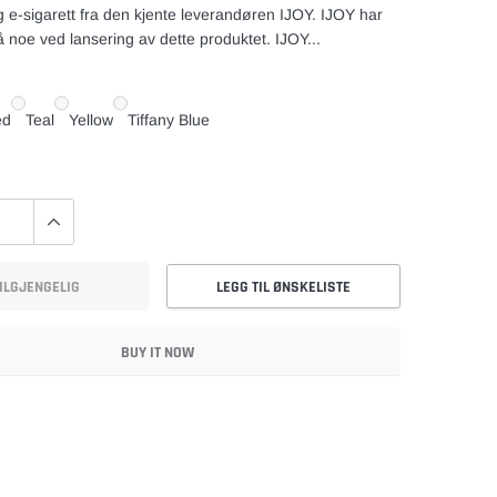
ig e-sigarett fra den kjente leverandøren IJOY. IJOY har
å noe ved lansering av dette produktet. IJOY...
ed
Teal
Yellow
Tiffany Blue
ILGJENGELIG
LEGG TIL ØNSKELISTE
BUY IT NOW