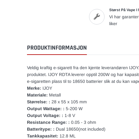
Størst På Vape I
Vi har garanter
liker
PRODUKTINFORMASJON
Veldig kraftig e-sigarett fra den kjente leverandøren IJO
produktet. IJOY RDTA leverer opptil 200W og har kapasitet
e-sigaretten plass til to 18650 batterier slik at du kan va
Merke:
IJOY
Materiale:
Metall
Størrelse: :
28 x 55 x 105 mm
Output Wattage: :
5-200 W
Output Voltage: :
1-8 V
Resistance Range: :
0.05 - 3 ohm
Batteritype: :
Dual 18650(not included)
Tankkapasitet:
12.8 ML