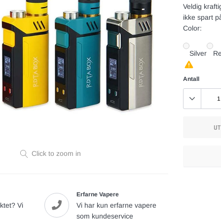
Veldig kraft
ikke spart p
Color:
Silver
R
Antall
UT
Click to zoom in
Legger
til
Erfarne Vapere
vare
ktet? Vi
Vi har kun erfarne vapere
som kundeservice