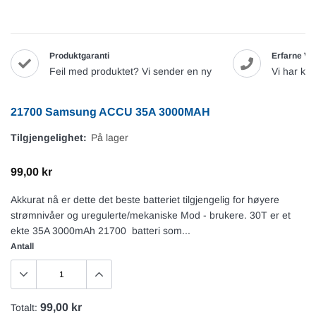
Produktgaranti
Erfarne Va
Feil med produktet? Vi sender en ny
Vi har ku
21700 Samsung ACCU 35A 3000MAH
Tilgjengelighet:
På lager
99,00 kr
Akkurat nå er dette det beste batteriet tilgjengelig for høyere
strømnivåer og uregulerte/mekaniske Mod - brukere. 30T er et
ekte 35A 3000mAh 21700 batteri som...
Antall
99,00 kr
Totalt: