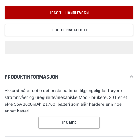
LEGG TIL HANDLEVOGN
LEGG TIL ØNSKELISTE
Legger
til
vare
PRODUKTINFORMASJON
Akkurat nå er dette det beste batteriet tilgjengelig for høyere
strømnivåer og uregulerte/mekaniske
Mod
- brukere.
30T er et
ekte 35A 3000mAh 21700
batteri
som slår hardere enn noe
annet batteri!
LES MER