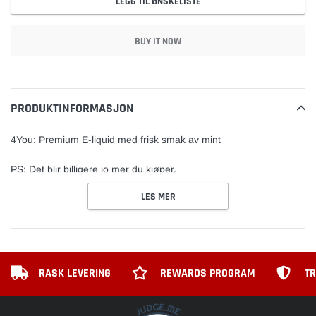
LEGG TIL ØNSKELISTE
BUY IT NOW
Legger
til
vare
PRODUKTINFORMASJON
4You: Premium E-liquid med frisk smak av mint
PS: Det blir billigere jo mer du kjøper.
LES MER
RASK LEVERING
REWARDS PROGRAM
TR