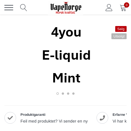
Skip
0
to
content
Salg
Utsolgt
Produktgaranti
Erfarne Va
Feil med produktet? Vi sender en ny
Vi har ku