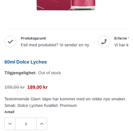
Produktgaranti
Erfarne Va
Feil med produktet? Vi sender en ny
Vi har ku
60ml Dolce Lychee
Tilgjengelighet:
Out of stock
199,00 kr
189,00 kr
Testvinnende Glam Vape har kommet med en rekke nye smaker.
Smak: Dolce Lychee Kvalitet: Premium
Antall