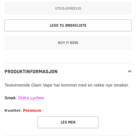
UTILGJENGELIG
LEGG TIL ØNSKELISTE
BUY IT NOW
Legger
til
vare
PRODUKTINFORMASJON
Testvinnende Glam Vape har kommet med en rekke nye smaker.
Smak
:
Dolce Lychee
Kvalitet:
Premium
LES MER