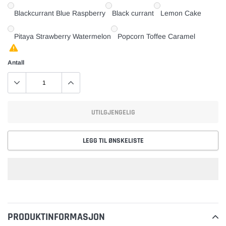
Blackcurrant Blue Raspberry
Black currant
Lemon Cake
Pitaya Strawberry Watermelon
Popcorn Toffee Caramel
Antall
UTILGJENGELIG
LEGG TIL ØNSKELISTE
Legger
til
PRODUKTINFORMASJON
vare