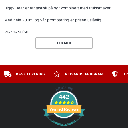
Biggy Bear er fantastisk på søt kombinert med fruktsmaker.
Med hele 200ml og vår promotering er prisen uslåelig.
PG.VG 50/50
LES MER
RASK LEVERING
REWARDS PROGRAM
TR
442
Verified Reviews