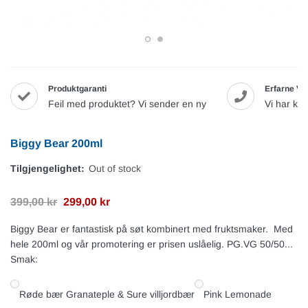
Produktgaranti
Erfarne Va
Feil med produktet? Vi sender en ny
Vi har ku
Biggy Bear 200ml
Tilgjengelighet:
Out of stock
399,00 kr
299,00 kr
Biggy Bear er fantastisk på søt kombinert med fruktsmaker. Med
hele 200ml og vår promotering er prisen uslåelig. PG.VG 50/50...
Smak:
Røde bær Granateple & Sure villjordbær
Pink Lemonade