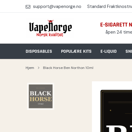
Skip
support@vapenorge.no
Standard Fraktknostna
to
content
E-SIGARETT 
åpen 24 time
DISPOSABLES
POPULÆRE KITS
E-LIQUID
SN
Hjem
Black Horse Ben Northon 10ml