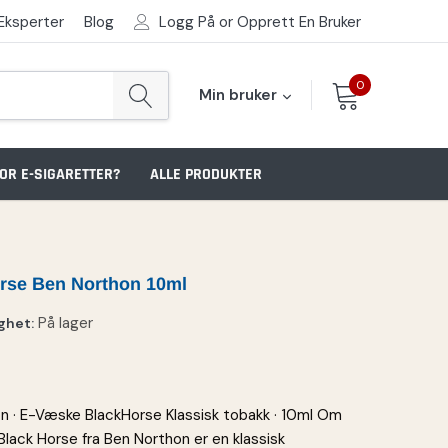
Logg På
or
Opprett En Bruker
Eksperter
Blog
0
Min bruker
OR E-SIGARETTER?
ALLE PRODUKTER
rse Ben Northon 10ml
På lager
ghet:
n · E-Væske BlackHorse Klassisk tobakk · 10ml Om
lack Horse fra Ben Northon er en klassisk