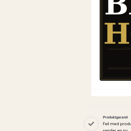
Produktgaranti
Feil med produ
sender en ny