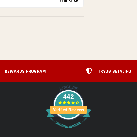
Frankrike
REWARDS PROGRAM
TRYGG BETALING
442
Verified Reviews