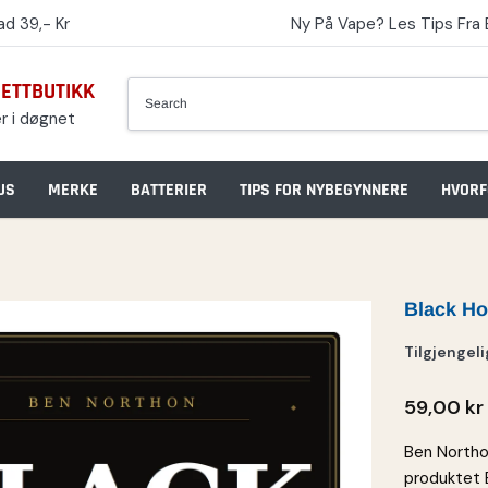
d 39,- Kr
Ny På Vape? Les Tips Fra 
NETTBUTIKK
r i døgnet
US
MERKE
BATTERIER
TIPS FOR NYBEGYNNERE
HVORF
Black Ho
Tilgjengeli
59,00 kr
Ben Northo
produktet B