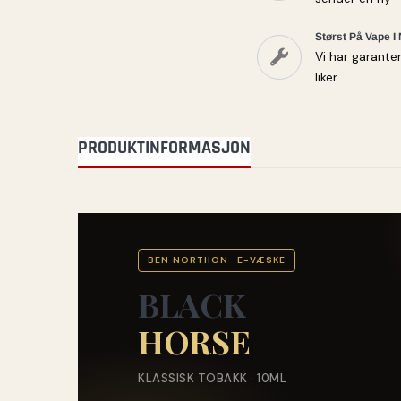
Størst På Vape I
Vi har garante
liker
PRODUKTINFORMASJON
BEN NORTHON · E-VÆSKE
BLACK
HORSE
KLASSISK TOBAKK · 10ML