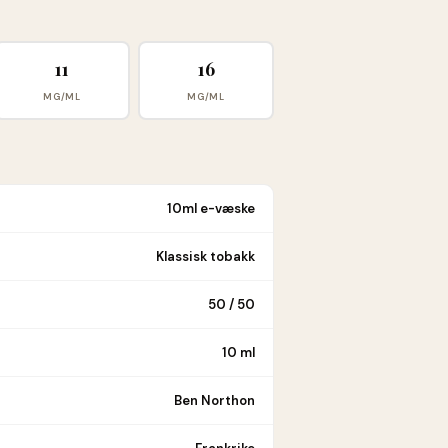
11
16
MG/ML
MG/ML
10ml e-væske
Klassisk tobakk
50 / 50
10 ml
Ben Northon