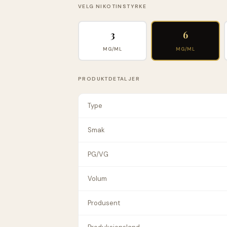
VELG NIKOTINSTYRKE
3
6
MG/ML
MG/ML
PRODUKTDETALJER
Type
Smak
PG/VG
Volum
Produsent