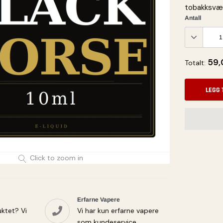
tobakksvæs
Antall
59,
Totalt:
LEGG 
Legger
til
Click to zoom in
vare
Erfarne Vapere
ktet? Vi
Vi har kun erfarne vapere
som kundeservice