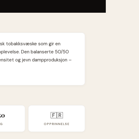
sisk tobakksvæske som gir en
opplevelse. Den balanserte 50/50
ensitet og jevn dampproduksjon –
50
🇫🇷
VG
OPPRINNELSE