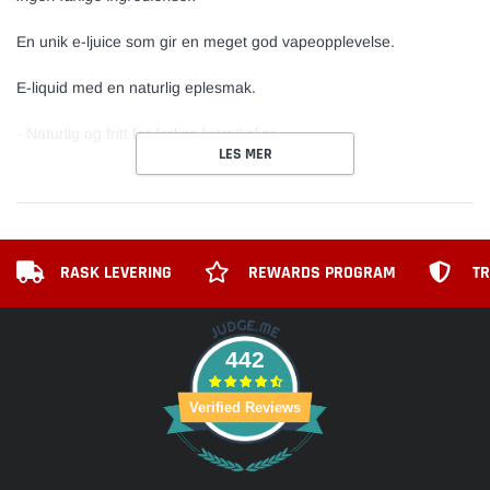
En unik
e-ljuice
som gir en meget god vapeopplevelse.
E-liquid med en naturlig eplesmak.
- Naturlig og fritt for farlige kjemikalier.
LES MER
RASK LEVERING
REWARDS PROGRAM
TR
442
Verified Reviews