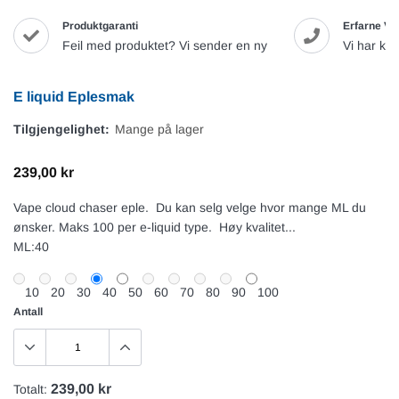
Produktgaranti
Erfarne Va
Feil med produktet? Vi sender en ny
Vi har ku
E liquid Eplesmak
Tilgjengelighet:
Mange på lager
239,00 kr
Vape cloud chaser eple. Du kan selg velge hvor mange ML du
ønsker. Maks 100 per e-liquid type. Høy kvalitet...
ML:
40
10
20
30
40
50
60
70
80
90
100
Antall
239,00 kr
Totalt: