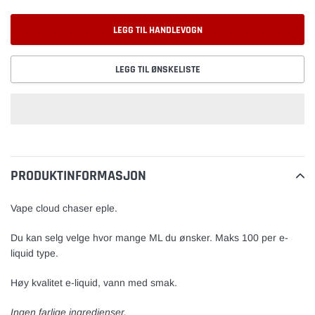
LEGG TIL HANDLEVOGN
LEGG TIL ØNSKELISTE
Legger
til
PRODUKTINFORMASJON
vare
Vape cloud chaser eple.
Du kan selg velge hvor mange ML du ønsker. Maks 100 per e-
liquid type.
Høy kvalitet e-liquid, vann med smak.
Ingen farlige ingredienser.