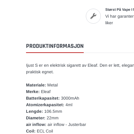
Størst På Vape I
Vi har garanter
liker
PRODUKTINFORMASJON
Ijust S er en elektrisk sigarett av Eleaf. Den er lett, elegan
praktisk egnet.
Materiale:
Metal
Merke:
Eleaf
Batterikapasitet:
3000mAh
Atomizerkapasitet:
4ml
Lengde:
106.5mm
Diameter:
22mm
air inflow:
air inflow - Justerbar
Coil:
ECL Coil