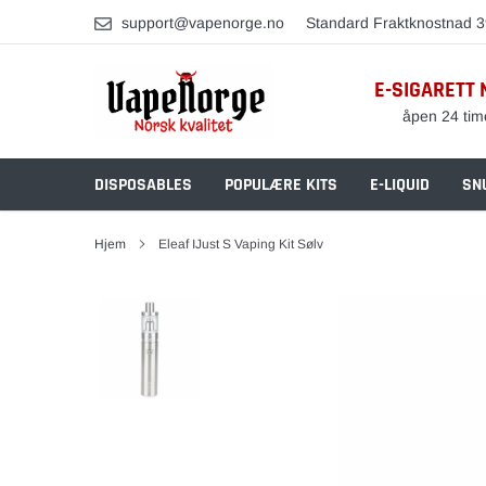
Skip
support@vapenorge.no
Standard Fraktknostnad 3
to
content
E-SIGARETT 
åpen 24 tim
DISPOSABLES
POPULÆRE KITS
E-LIQUID
SN
Hjem
Eleaf IJust S Vaping Kit Sølv