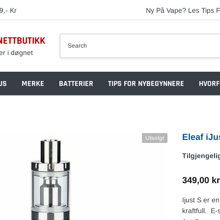
9,- Kr
Ny På Vape? Les Tips F
NETTBUTIKK
er i døgnet
US
MERKE
BATTERIER
TIPS FOR NYBEGYNNERE
HVORF
Eleaf iJu
Utsolgt
Tilgjengeli
349,00 kr
Ijust S er en
kraftfull. E-