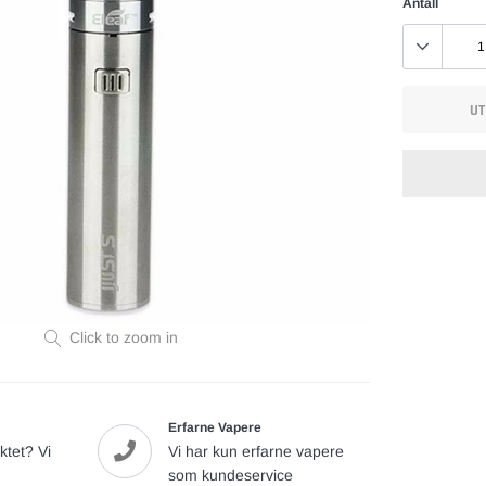
Antall
UT
Legger
til
vare
Click to zoom in
Erfarne Vapere
ktet? Vi
Vi har kun erfarne vapere
som kundeservice