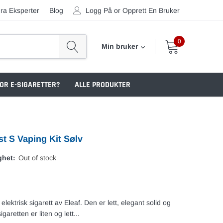
ra Eksperter
Blog
Logg På
or
Opprett En Bruker
0
Min bruker
OR E-SIGARETTER?
ALLE PRODUKTER
st S Vaping Kit Sølv
ghet:
Out of stock
 elektrisk sigarett av Eleaf. Den er lett, elegant solid og
sigaretten er liten og lett...