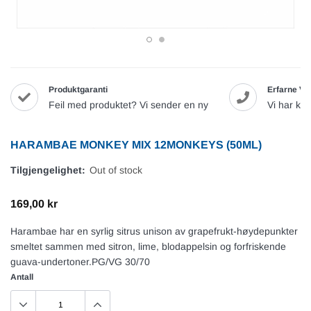
Produktgaranti
Erfarne Va
Feil med produktet? Vi sender en ny
Vi har ku
HARAMBAE MONKEY MIX 12MONKEYS (50ML)
Tilgjengelighet:
Out of stock
169,00 kr
Harambae har en syrlig sitrus unison av grapefrukt-høydepunkter
smeltet sammen med sitron, lime, blodappelsin og forfriskende
guava-undertoner.PG/VG 30/70
Antall