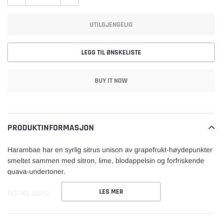
UTILGJENGELIG
LEGG TIL ØNSKELISTE
BUY IT NOW
Legger
til
vare
PRODUKTINFORMASJON
Harambae har en syrlig sitrus unison av grapefrukt-høydepunkter
smeltet sammen med sitron, lime, blodappelsin og forfriskende
guava-undertoner.
LES MER
PG/VG 30/70