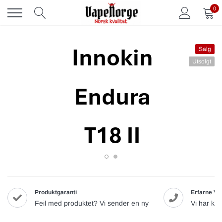
Skip
0
to
content
Salg
Utsolgt
Produktgaranti
Erfarne Va
Feil med produktet? Vi sender en ny
Vi har ku