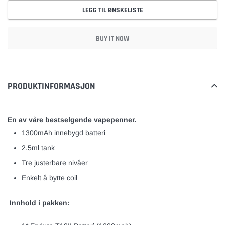
LEGG TIL ØNSKELISTE
BUY IT NOW
Legger
til
vare
PRODUKTINFORMASJON
En av våre bestselgende vapepenner.
1300mAh innebygd batteri
2.5ml tank
Tre justerbare nivåer
Enkelt å bytte coil
Innhold i pakken: