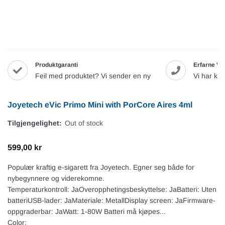
Produktgaranti
Erfarne Va
Feil med produktet? Vi sender en ny
Vi har ku
Joyetech eVic Primo Mini with PorCore Aires 4ml
Tilgjengelighet:
Out of stock
599,00 kr
Populær kraftig e-sigarett fra Joyetech. Egner seg både for
nybegynnere og viderekomne.
Temperaturkontroll: JaOveropphetingsbeskyttelse: JaBatteri: Uten
batteriUSB-lader: JaMateriale: MetallDisplay screen: JaFirmware-
oppgraderbar: JaWatt: 1-80W Batteri må kjøpes...
Color: