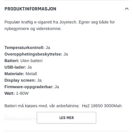
599,00
til
kr
vare
PRODUKTINFORMASJON
.
Populær kraftig e-sigarett fra Joyetech. Egner seg både for
nybegynnere og viderekomne.
Temperaturkontroll:
Ja
Overopphetingsbeskyttelse:
Ja
Batteri:
Uten batteri
USB-lader:
Ja
Materiale:
Metall
Display screen:
Ja
Firmware-oppgraderbar:
Ja
Watt:
1-80W
Batteri må kjøpes med, vår anbefalning:
Hg2 18650 3000Mah
LES MER