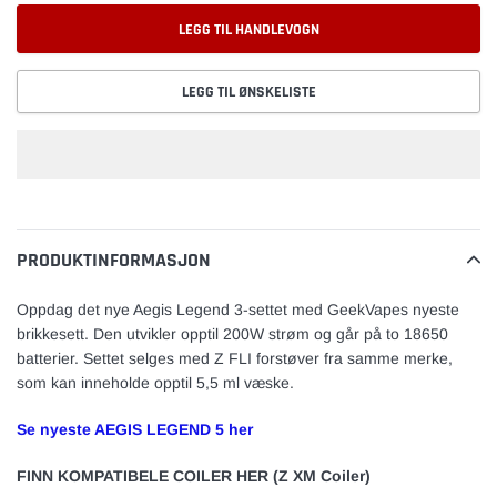
LEGG TIL HANDLEVOGN
LEGG TIL ØNSKELISTE
Legger
til
vare
PRODUKTINFORMASJON
Oppdag det nye Aegis Legend 3-settet med GeekVapes nyeste
brikkesett. Den utvikler opptil 200W strøm og går på to 18650
batterier. Settet selges med Z FLI forstøver fra samme merke,
som kan inneholde opptil 5,5 ml væske.
Se nyeste AEGIS LEGEND 5 her
FINN KOMPATIBELE COILER HER (Z XM Coiler)