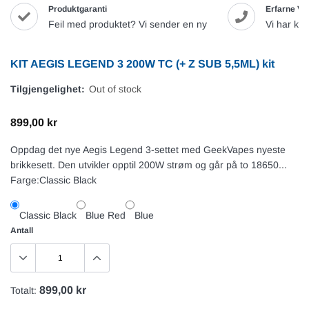
Produktgaranti
Erfarne Va
Feil med produktet? Vi sender en ny
Vi har ku
KIT AEGIS LEGEND 3 200W TC (+ Z SUB 5,5ML) kit
Tilgjengelighet:
Out of stock
899,00 kr
Oppdag det nye Aegis Legend 3-settet med GeekVapes nyeste
brikkesett. Den utvikler opptil 200W strøm og går på to 18650...
Farge:
Classic Black
Classic Black
Blue Red
Blue
Antall
899,00 kr
Totalt: