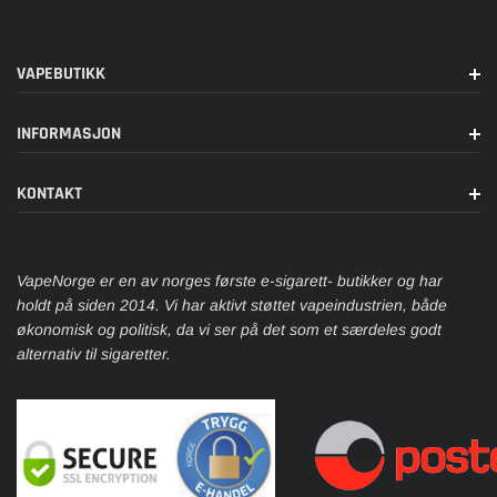
OPPTIL 5 FAVORITTINNSTILLINGER. DISSE
INKLUDERER
VARIABEL EFFEKT, BYPASS, VP
KURVE- OG
VAPEBUTIKK
TEMPERATURKONTROLLMODUSER,
JUSTERB
VIA EN
0,96" TFT-SKJERM.
INFORMASJON
AS CHIP 4.0
HAR OGSÅ EN TEKNOLOGI SOM 
KONTAKT
STABIL KRAFTUTGANG FOR
OPTIMAL,
KONSISTENT SMAKGJENGIVELSE
SELV
NÅR
BATTERIET ER LAVT.
VapeNorge er en av norges første e-sigarett- butikker og har
holdt på siden 2014. Vi har aktivt støttet vapeindustrien, både
SETTET HAR ET
INTELLIGENT LÅSESYSTEM
M
økonomisk og politisk, da vi ser på det som et særdeles godt
3 FORSKJELLIGE LÅSEMODUSER.
alternativ til sigaretter.
ET NYTT
HÅNDFLATEGJENKJENNINGSSYSTEM
ER TIL
STEDE PÅ
BAKSIDEN AV SETTET.
NEDERST PÅ SKJERMEN ER
+/- KNAPPER
F