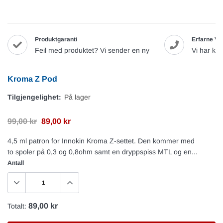
Produktgaranti
Erfarne Va
Feil med produktet? Vi sender en ny
Vi har ku
Kroma Z Pod
Tilgjengelighet:
På lager
99,00 kr
89,00 kr
4,5 ml patron for Innokin Kroma Z-settet. Den kommer med
to spoler på 0,3 og 0,8ohm samt en dryppspiss MTL og en...
Antall
89,00 kr
Totalt: