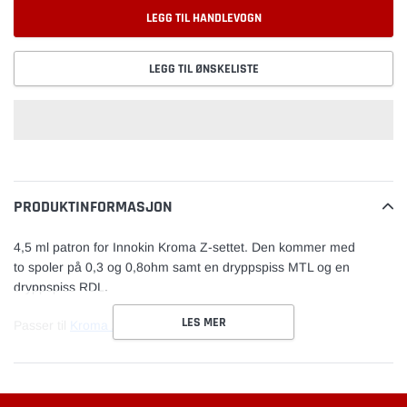
LEGG TIL HANDLEVOGN
LEGG TIL ØNSKELISTE
Legger
til
vare
PRODUKTINFORMASJON
4,5 ml patron for Innokin Kroma Z-settet.
Den kommer med
to spoler på 0,3 og 0,8ohm samt en dryppspiss MTL og en
dryppspiss RDL.
LES MER
Passer til
Kroma Z