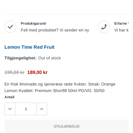
Produktgaranti
Erfarne Va
Feil med produktet? Vi sender en ny
Vi har ku
Lemon Time Red Fruit
Tilgjengelighet:
Out of stock
199,00 kr
189,00 kr
En frisk limonade og sjenerøse røde frukter. Smak: Orange
Lemon Kvalitet: Premium Shortfill 50ml PG/VG: 50/50
Antall
UTILGJENGELIG