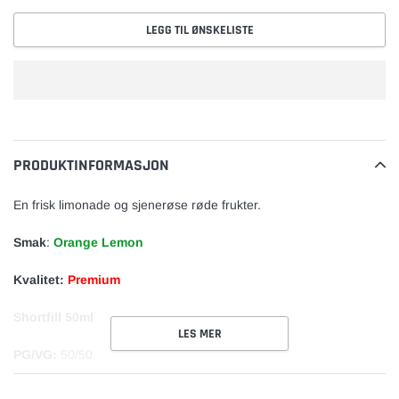
LEGG TIL ØNSKELISTE
Legger
til
vare
PRODUKTINFORMASJON
En frisk limonade og sjenerøse røde frukter.
Smak
:
Orange Lemon
Kvalitet:
Premium
Shortfill 50ml
LES MER
PG/VG:
50/50