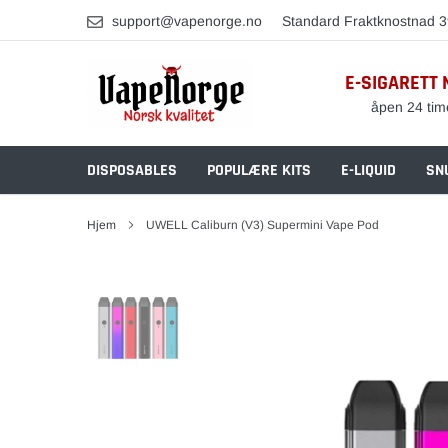
Skip
support@vapenorge.no
Standard Fraktknostnad 3
to
content
E-SIGARETT 
åpen 24 tim
DISPOSABLES
POPULÆRE KITS
E-LIQUID
SN
Hjem
UWELL Caliburn (V3) Supermini Vape Pod