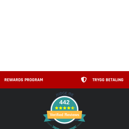
REWARDS PROGRAM
TRYGG BETALING
442
Verified Reviews