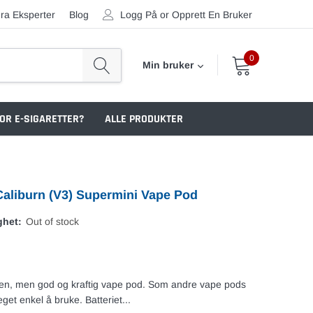
ra Eksperter
Blog
Logg På
or
Opprett En Bruker
0
Min bruker
OR E-SIGARETTER?
ALLE PRODUKTER
liburn (V3) Supermini Vape Pod
ghet:
Out of stock
ten, men god og kraftig vape pod. Som andre vape pods
et enkel å bruke. Batteriet...