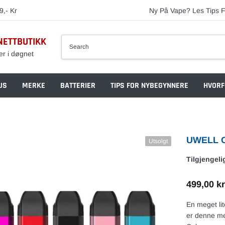
9,- Kr
Ny På Vape? Les Tips F
NETTBUTIKK
er i døgnet
US
MERKE
BATTERIER
TIPS FOR NYBEGYNNERE
HVORF
UWELL Ca
Utsolgt
Tilgjengeli
499,00 kr
En meget li
er denne meg