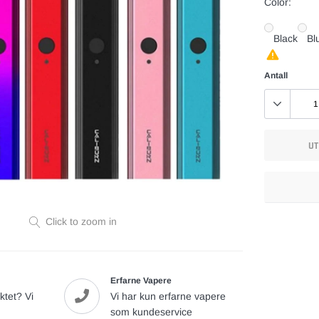
Color:
Black
Bl
Antall
UT
Legger
Click to zoom in
til
vare
Erfarne Vapere
ktet? Vi
Vi har kun erfarne vapere
som kundeservice