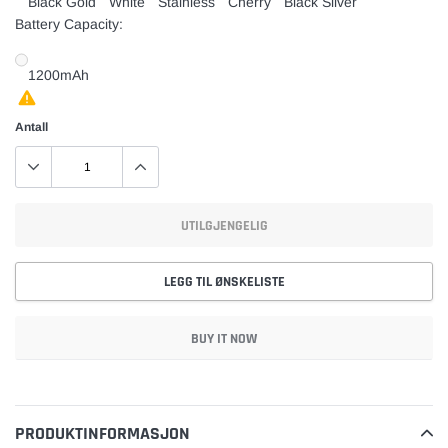
Black Gold
White
Stainless
Cherry
Black Silver
Battery Capacity:
1200mAh
Antall
UTILGJENGELIG
LEGG TIL ØNSKELISTE
BUY IT NOW
Utsolgt,
Legger
599,00
til
kr
vare
PRODUKTINFORMASJON