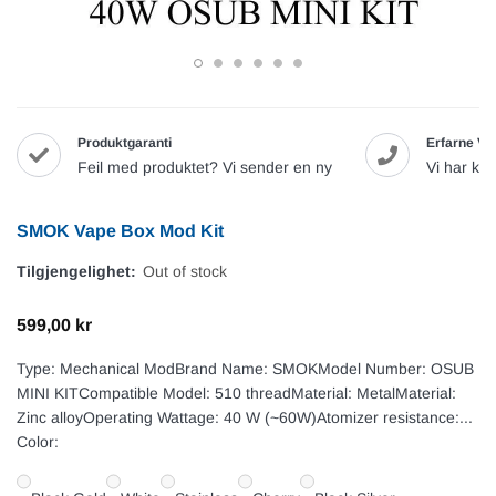
Produktgaranti
Erfarne Va
Feil med produktet? Vi sender en ny
Vi har ku
SMOK Vape Box Mod Kit
Tilgjengelighet:
Out of stock
599,00 kr
Type: Mechanical ModBrand Name: SMOKModel Number: OSUB
MINI KITCompatible Model: 510 threadMaterial: MetalMaterial:
Zinc alloyOperating Wattage: 40 W (~60W)Atomizer resistance:...
Color: