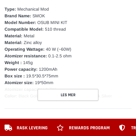
.
Type:
Mechanical Mod
Brand Name:
SMOK
Model Number:
OSUB MINI KIT
Compatible Model:
510 thread
Material:
Metal
Material:
Zinc alloy
Operating Wattage:
40 W (~60W)
Atomizer resistance:
0.1-2.5 ohm
Weight :
145g
Power capacity:
1200mAh
Box size :
19.5*30.5*75mm
Atomizer size:
19*50mm
Atomizer capacity :
1.7ml
LES MER
Color:
Black Gold, White, Cherry, Stainless, Black Silver
RASK LEVERING
REWARDS PROGRAM
TR