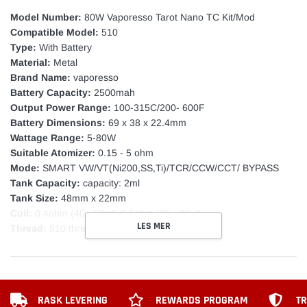
Model Number:
80W Vaporesso Tarot Nano TC Kit/Mod
Compatible Model:
510
Type:
With Battery
Material:
Metal
Brand Name:
vaporesso
Battery Capacity:
2500mah
Output Power Range:
100-315C/200- 600F
Battery Dimensions:
69 x 38 x 22.4mm
Wattage Range:
5-80W
Suitable Atomizer:
0.15 - 5 ohm
Mode:
SMART VW/VT(Ni200,SS,Ti)/TCR/CCW/CCT/ BYPASS
Tank Capacity:
capacity: 2ml
Tank Size:
48mm x 22mm
Coil:
0.4ohm (40 - 50w); 0.5ohm (25 - 35w)
LES MER
Thread:
510 thread
RASK LEVERING
REWARDS PROGRAM
TR