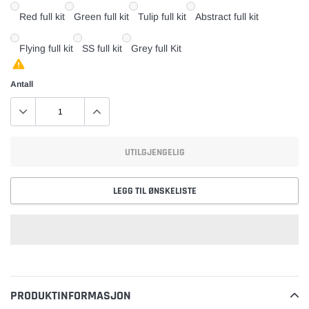
Red full kit
Green full kit
Tulip full kit
Abstract full kit
Flying full kit
SS full kit
Grey full Kit
Antall
UTILGJENGELIG
LEGG TIL ØNSKELISTE
Legger
til
vare
PRODUKTINFORMASJON