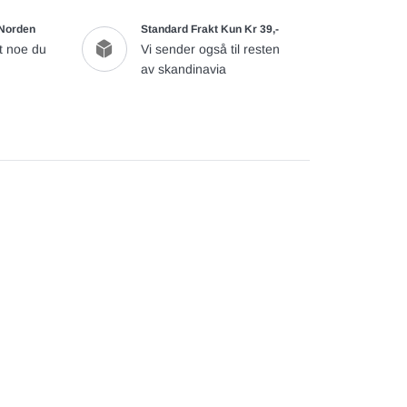
kr
vare
.
 Norden
Standard Frakt Kun Kr 39,-
t noe du
Vi sender også til resten
av skandinavia