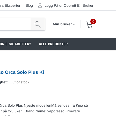
ra Eksperter
Blog
Logg På
or
Opprett En Bruker
0
Min bruker
OR E-SIGARETTER?
ALLE PRODUKTER
o Orca Solo Plus Ki
ghet:
Out of stock
rca Solo Plus Nyeste modellenMå sendes fra Kina så
 er på 2-3 uker. Brand Name: vaporessoFirmware