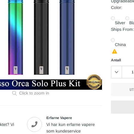
Upgradeable
Color:
Silver
Bl
Ships From:
China
Antall
UT
Click to zoom in
Erfarne Vapere
Utsolgt,
Legger
ktet? Vi
Vi har kun erfarne vapere
399,00
til
som kundeservice