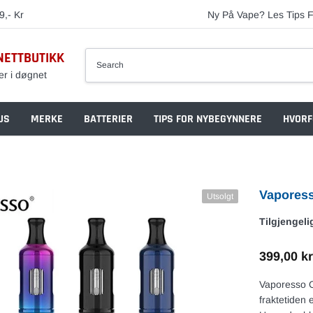
9,- Kr
Ny På Vape? Les Tips F
NETTBUTIKK
er i døgnet
US
MERKE
BATTERIER
TIPS FOR NYBEGYNNERE
HVORF
Vaporess
Utsolgt
Tilgjengeli
399,00 kr
Vaporesso O
fraktetiden