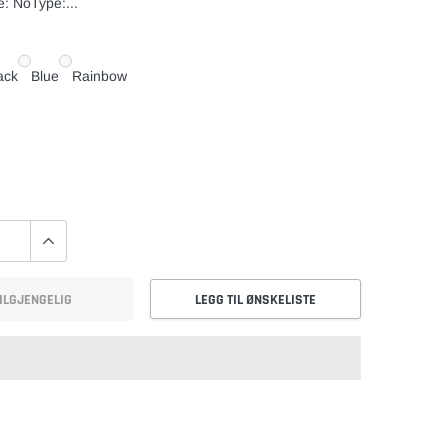
: NoType:...
ack
Blue
Rainbow
ILGJENGELIG
LEGG TIL ØNSKELISTE