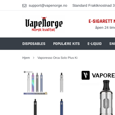
Skip
support@vapenorge.no
Standard Fraktknostnad 3
to
content
E-SIGARETT 
åpen 24 tim
DISPOSABLES
POPULÆRE KITS
E-LIQUID
SN
Hjem
Vaporesso Orca Solo Plus Ki