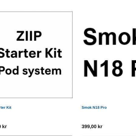
Maison Fluffée Tobakk
Black
Shortbread E-liquid 50ml
59,0
199,00 kr
L
LEGG TIL HANDLEVOGN
rter Kit
Smok N18 Pro
 kr
399,00 kr