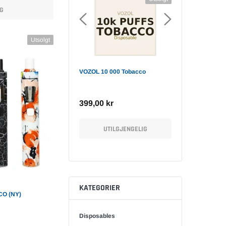
IG
Utsolgt
 10 000 Tobacco
VOOPOO DRAG 3 TPP-X Kit
Vaporesso Armou
6ml
00 kr
999,00 kr
999,00 kr
UTILGJENGELIG
LEGG TIL HANDLEVOGN
SE PR
KATEGORIER
CO (NY)
Disposables