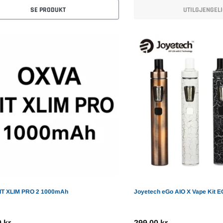
SE PRODUKT
UTILGJENGEL
Vaporesso Armour S + iTank T
Fumot Bored Ape 12k
VOZOL
6ml
499,00 kr
399,
999,00 kr
SE PRODUKT
SE PRODUKT
IT XLIM PRO 2 1000mAh
Joyetech eGo AIO X Vape Kit E
 kr
299,00 kr