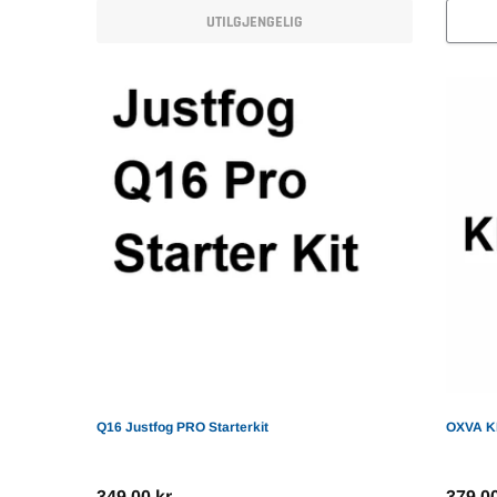
UTILGJENGELIG
VOOPOO DRAG 3 TPP-X Kit
999,00 kr
LEGG TIL HANDLEVOGN
Q16 Justfog PRO Starterkit
OXVA K
349,00 kr
379,00